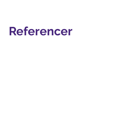
Referencer
”Ylva er en stor oplevelse og et meget åbent 
atmosfære at handle og udtrykke følelser i. S
til ro i gruppen."
”Ylva er rigtig god til at skabe et trygt og sikker
som både er lærerigt og hvor man også får gri