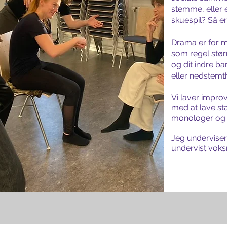
stemme, eller 
skuespil? Så e
Drama er for 
som regel stør
og dit indre ba
eller nedstemt
Vi laver improv
med at lave stat
monologer og 
Jeg underviser 
undervist voks