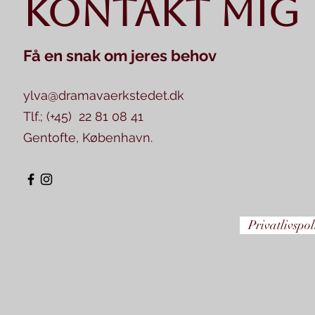
Kontakt mig
Få en snak om jeres behov
ylva@dramavaerkstedet.dk
Tlf.; (+45) 22 81 08 41
Gentofte, København.
Privatlivspol