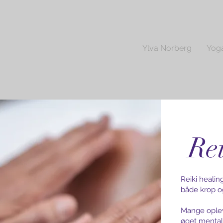
Ylva Norberg
Yog
Re
Reiki healin
både krop og
Mange oplev
øget mental