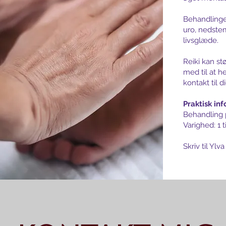
Behandlinge
uro, nedste
livsglæde.
Reiki kan s
med til at h
kontakt til di
Praktisk in
Behandling 
Varighed: 1 
Skriv til Ylv